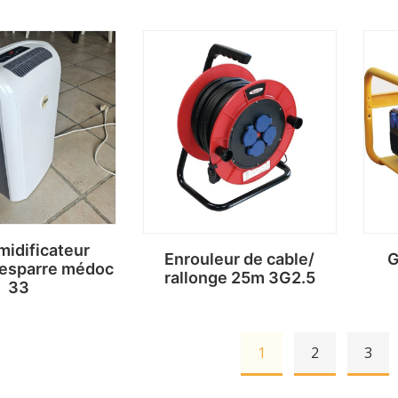
idificateur
Enrouleur de cable/
G
Lesparre médoc
rallonge 25m 3G2.5
33
1
2
3