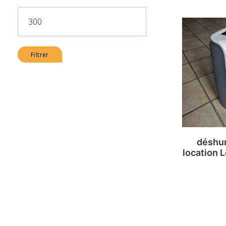
Prix
max
Filtrer
déshum
location 