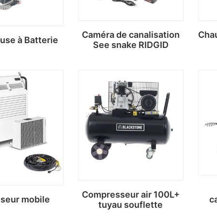
Caméra de canalisation
Chau
use à Batterie
See snake RIDGID
Compresseur air 100L+
iseur mobile
c
tuyau souflette