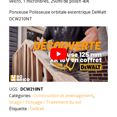
velcro, 1 microfibres, 250ml de polish 40€
Ponceuse Polisseuse orbitale excentrique DeWalt
DCW210NT
UGS :
DCW210NT
Catégories :
Construction et aménagement
,
Sciage / Ponçage / Traitement du sol
Étiquette :
DeWalt